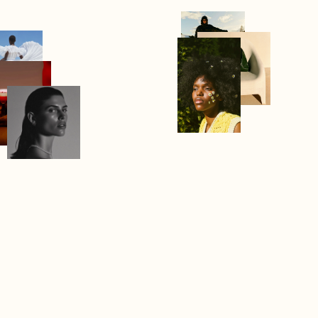
G
u
i
d
i
n
t
o
i
v
i
s
i
o
n